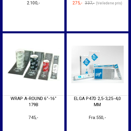
2.100
,-
275
,-
337
,-
Original
Current
price
price
was:
is:
337,-.
275,-.
WRAP A-ROUND 6″-16″
ELGA P47D 2,5-3,25-4,0
179B
MM
745
,-
Fra:
550
,-