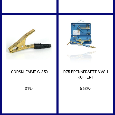
GODSKLEMME G-350
D75 BRENNERSETT VVS I
KOFFERT
319
,-
5.639
,-