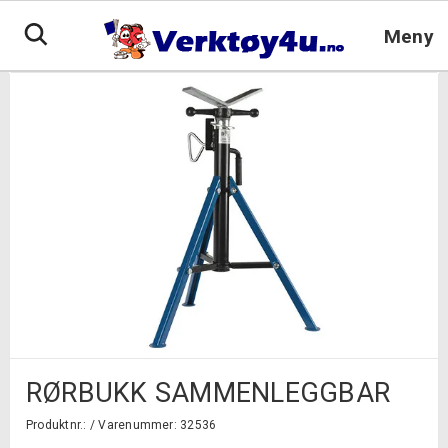
Hopp
til
Meny
innhold
RØRBUKK SAMMENLEGGBAR
Produktnr.: /
Varenummer: 32536