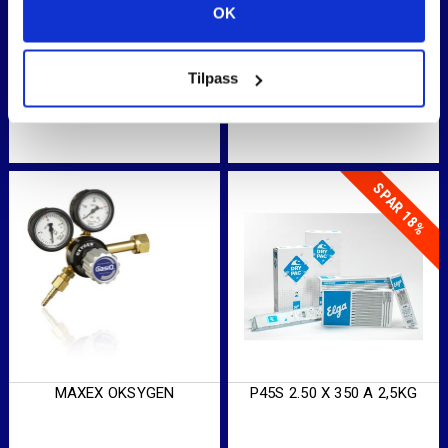
SKJÆREINNSATS S80
OPTIMATOR AR/MIX
OK
90G
1.929
,-
4.300
,-
Tilpass
SPAR 18%
MAXEX OKSYGEN
P45S 2.50 X 350 A 2,5KG