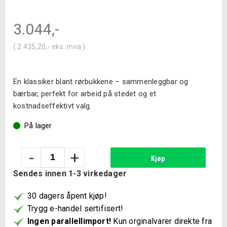
3.044
,-
(
2.435,20
,-
eks. mva )
En klassiker blant rørbukkene – sammenleggbar og
bærbar, perfekt for arbeid på stedet og et
kostnadseffektivt valg.
På lager
Rørbukk
-
+
Kjøp
sammenleggbar
Sendes innen 1-3 virkedager
antall
30 dagers åpent kjøp!
Trygg e-handel sertifisert!
Ingen parallellimport!
Kun orginalvarer direkte fra