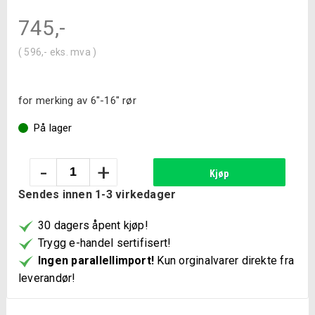
745
,-
(
596
,-
eks. mva )
for merking av 6″-16″ rør
På lager
Wrap
-
+
Kjøp
A-
Sendes innen 1-3 virkedager
round
6"-16"
30 dagers åpent kjøp!
179B
Trygg e-handel sertifisert!
antall
Ingen parallellimport!
Kun orginalvarer direkte fra
leverandør!