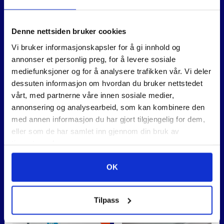
Denne nettsiden bruker cookies
Vi bruker informasjonskapsler for å gi innhold og
annonser et personlig preg, for å levere sosiale
mediefunksjoner og for å analysere trafikken vår. Vi deler
dessuten informasjon om hvordan du bruker nettstedet
vårt, med partnerne våre innen sosiale medier,
OPTIMATOR II AR/MIX
FLINT FOR MECOTENNER
annonsering og analysearbeid, som kan kombinere den
A 4STK
med annen informasjon du har gjort tilgjengelig for dem,
4.600
,-
59
,-
eller som de har samlet inn gjennom din bruk av
tjenestene deres.
OK
SPAR 18%
Tilpass