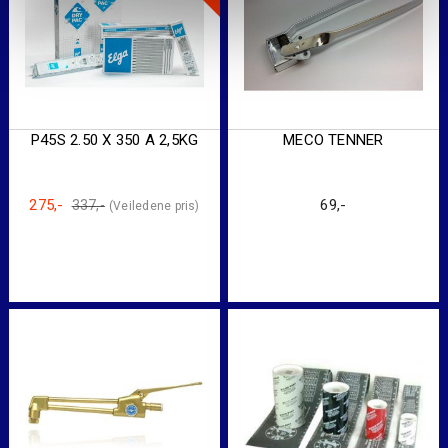
P45S 2.50 X 350 A 2,5KG
MECO TENNER
275
,-
69
,-
337
,-
Original
Current
price
price
was:
is:
337,-.
275,-.