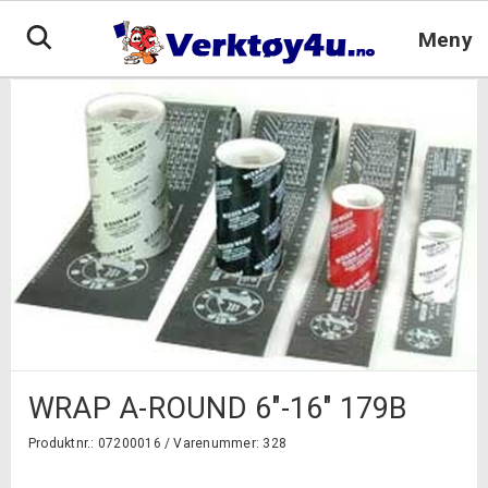
Hopp
til
Meny
innhold
WRAP A-ROUND 6″-16″ 179B
Produktnr.: 07200016 /
Varenummer: 328