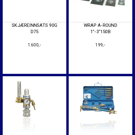
SKJÆREINNSATS 90G
WRAP A-ROUND
D75
1″-3″150B
1.600
,-
199
,-