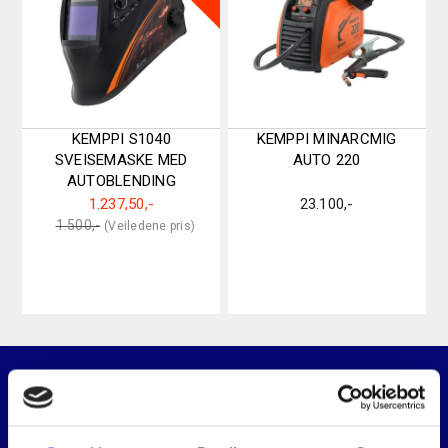
KEMPPI S1040
KEMPPI MINARCMIG
SVEISEMASKE MED
AUTO 220
AUTOBLENDING
1.237,50
,-
23.100
,-
Original
Current
1.500
,-
price
price
was:
is:
1.500,-.
1.237,50,-.
Relaterte produkter