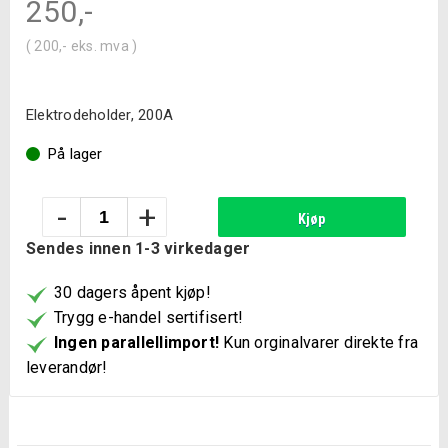
250
,-
(
200
,-
eks. mva )
Elektrodeholder, 200A
På lager
Elektrodeholder
-
+
Kjøp
200
Sendes innen 1-3 virkedager
2pos
antall
30 dagers åpent kjøp!
Trygg e-handel sertifisert!
Ingen parallellimport!
Kun orginalvarer direkte fra
leverandør!