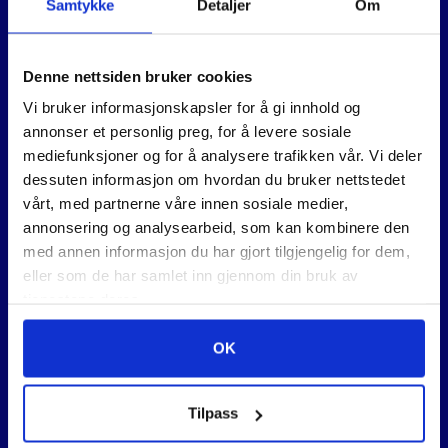
Samtykke
Detaljer
Om
Denne nettsiden bruker cookies
Vi bruker informasjonskapsler for å gi innhold og
annonser et personlig preg, for å levere sosiale
mediefunksjoner og for å analysere trafikken vår. Vi deler
dessuten informasjon om hvordan du bruker nettstedet
vårt, med partnerne våre innen sosiale medier,
OPTIMATOR II AR/MIX
P45S 3,2×350 A 2,5KG
annonsering og analysearbeid, som kan kombinere den
med annen informasjon du har gjort tilgjengelig for dem,
eller som de har samlet inn gjennom din bruk av
4.600
,-
315
,-
tjenestene deres.
OK
Tilpass