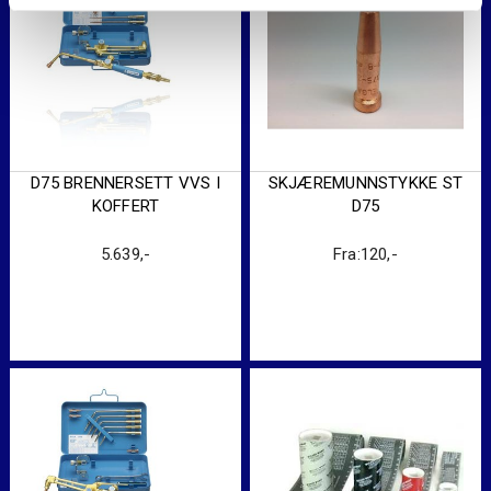
D75 BRENNERSETT VVS I
SKJÆREMUNNSTYKKE ST
KOFFERT
D75
5.639
,-
Fra:
120
,-