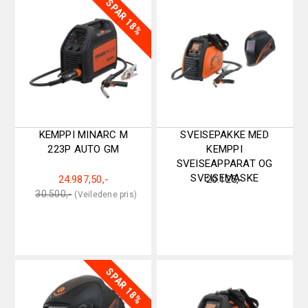
SPAR 18%
KEMPPI MINARC M
SVEISEPAKKE MED
223P AUTO GM
KEMPPI
SVEISEAPPARAT OG
SVEISEMASKE
24.987,50
,-
20.125
,-
Original
Current
30.500
,-
price
price
was:
is:
30.500,-.
24.987,50,-.
SPAR 18%