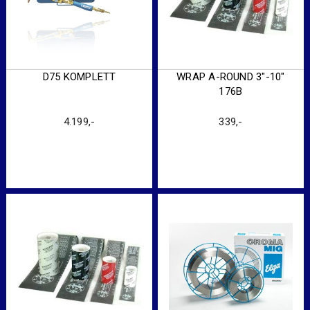
D75 KOMPLETT
WRAP A-ROUND 3″-10″
176B
4.199
,-
339
,-