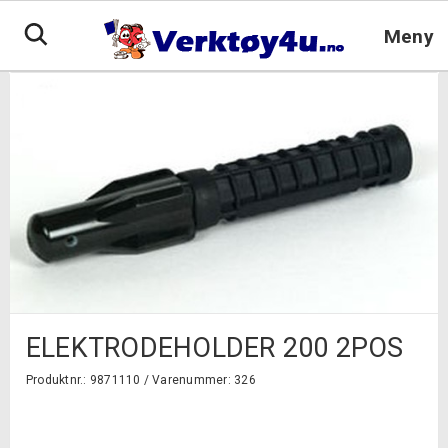
Hopp
til
Meny
innhold
ELEKTRODEHOLDER 200 2POS
Produktnr.: 9871110 /
Varenummer: 326