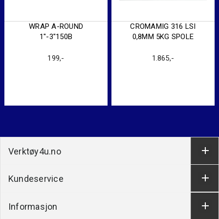
WRAP A-ROUND
CROMAMIG 316 LSI
1″-3″150B
0,8MM 5KG SPOLE
199
,-
1.865
,-
Verktøy4u.no
Kundeservice
Informasjon