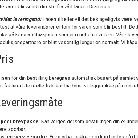
le varer blir sendt direkte fra vårt lager i Drammen.
videt leveringstid:
I noen tilfeller vil det beklageligvis være 
test at våre leverandører er tom for varen som blir bestilt. Dett
nke på korona situasjonen som er rundt om i verden. Våre leve
oduksjonspartnere er blitt vesentlig lenger en normalt. Vi håpe
ris
isen for din bestilling beregnes automatisk basert på samlet v
n fakturert de reelle fraktkostnadene, vi legger ikke på noen e
Leveringsmåte
-post brevpakke:
Kan velges dersom bestillingen din er under 5
ære sporbar.
osten servicepakke
: En sporbar pakke som kan hentes på ditt 