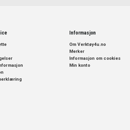
ice
Informasjon
ytte
Om Verktøy4u.no
Merker
gelser
Informasjon om cookies
nformasjon
Min konto
on
nerklæring