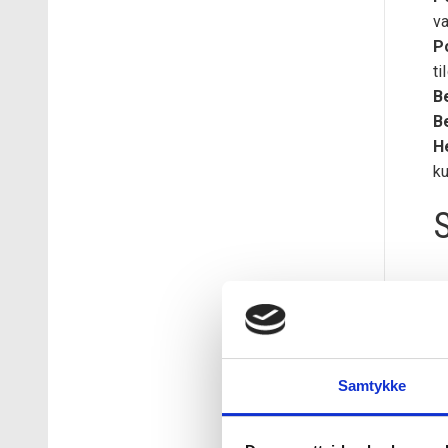
va
P
ti
B
B
H
k
Hv
s
fo
me
Samtykke
L