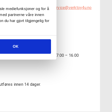
 om du sender en mail til
kundeservice@verktoy4u.no
iale mediefunksjoner og for å
 med partnerne våre innen
u har gjort tilgjengelig for
er på lager i butikk.
OK
tt.
 Vi har åpent Mandag – Fredag 07.00 – 16.00
 utføres innen 14 dager.