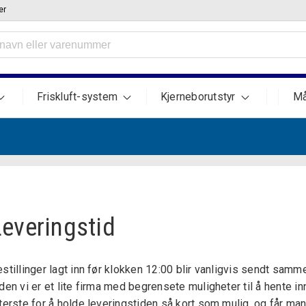
er
Friskluft-system
Kjerneborutstyr
Må
Leveringstid
stillinger lagt inn før klokken 12:00 blir vanligvis sendt samme 
den vi er et lite firma med begrensete muligheter til å hente inn
terste for å holde leveringstiden så kort som mulig, og får ma