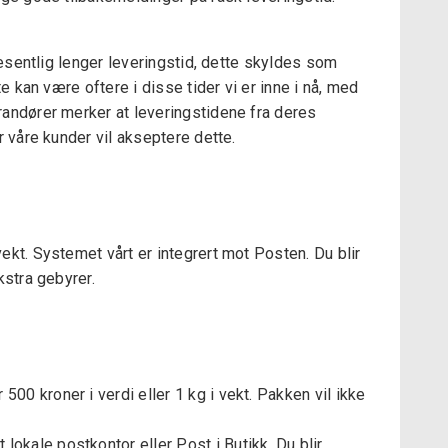
vesentlig lenger leveringstid, dette skyldes som
e kan være oftere i disse tider vi er inne i nå, med
randører merker at leveringstidene fra deres
r våre kunder vil akseptere dette.
ekt. Systemet vårt er integrert mot Posten. Du blir
kstra gebyrer.
00 kroner i verdi eller 1 kg i vekt. Pakken vil ikke
lokale postkontor eller Post i Butikk. Du blir