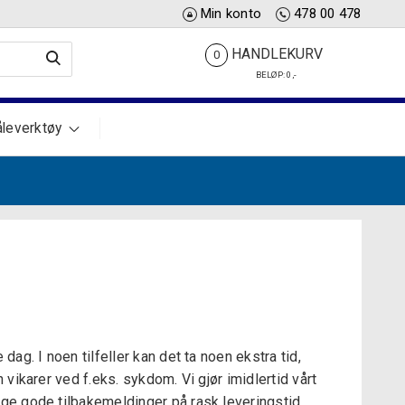
Min konto
478 00 478
HANDLEKURV
0
BELØP:
0
,-
leverktøy
dag. I noen tilfeller kan det ta noen ekstra tid,
 vikarer ved f.eks. sykdom. Vi gjør imidlertid vårt
nge gode tilbakemeldinger på rask leveringstid.