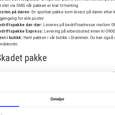
rslet via SMS når pakken er klar til henting.
osten på døren
: En sporbar pakke som levers på døren etter 
lgjengelig for alle postnr.
edriftspakke dør-dør:
Leveres på bedriftsadresse mellom 08-
edriftspakke Express:
Levering på arbeidssted innen kl 0900, 
ent i butikk:
Hent pakken i vår butikk i Drammen. Du kan også v
undekonto.
Skadet pakke
is du oppdager at pakken er skadet allerede ved avhenting p
tedet. Oppdager du en transportskade først når du kommer hje
rsendelsen inkludert emballasjen tilbake til postkontoret og f
d utfyllingen. Send så varen sammen med skadeskjemaet i retu
Detaljer
evering til Svalbard