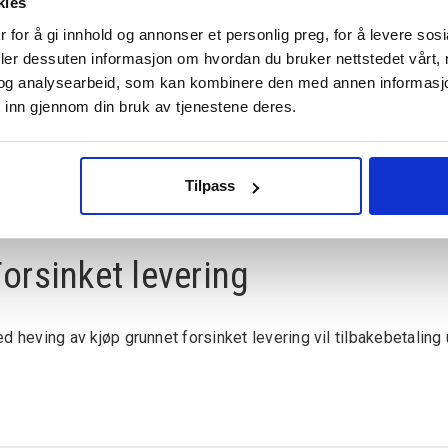
kies
le ordre til Svalbard vil få mva refundert i ettertid. Det er fint
 for å gi innhold og annonser et personlig preg, for å levere sos
ed ordrenummer og ditt kontonummer
deler dessuten informasjon om hvordan du bruker nettstedet vårt,
og analysearbeid, som kan kombinere den med annen informasjon d
ente bestillingen i vår butikk
 inn gjennom din bruk av tjenestene deres.
t er mulig å hente varen i vår butikk i Drammen, så fremt varen 
Tilpass
nnligst kontakt oss på 478 00 478 og oppgi ordrenummeret di
ressen til butikken vår er: Nedre Eikervei 26, 3045 Drammen.
orsinket levering
d heving av kjøp grunnet forsinket levering vil tilbakebetaling