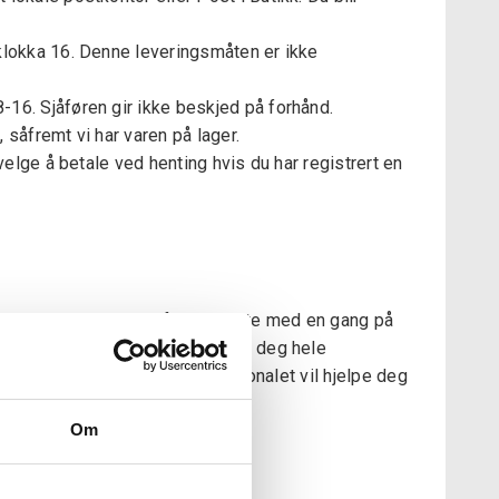
klokka 16. Denne leveringsmåten er ikke
16. Sjåføren gir ikke beskjed på forhånd.
såfremt vi har varen på lager.
elge å betale ved henting hvis du har registrert en
å postkontoret: Meld fra om dette med en gang på
m og åpner emballasjen: Ta med deg hele
yll ut et skadeskjema. Postpersonalet vil hjelpe deg
r til oss.
Om