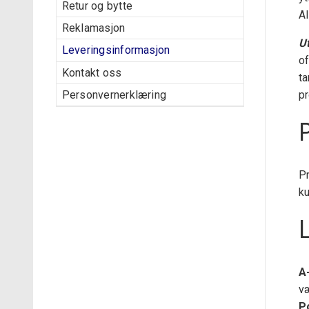
Retur og bytte
Al
Reklamasjon
Ut
Leveringsinformasjon
of
Kontakt oss
ta
pr
Personvernerklæring
P
Pr
ku
A
v
P