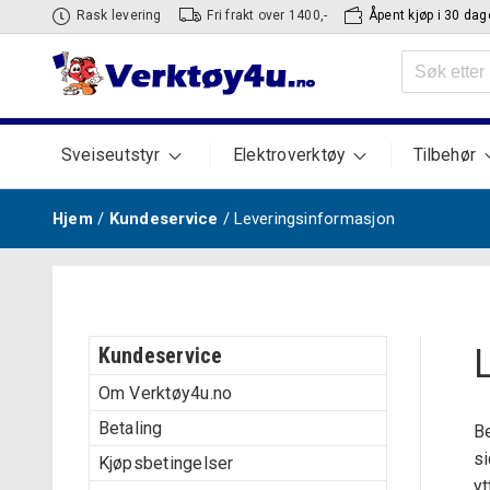
Hopp
Rask levering
Fri frakt over 1400,-
Åpent kjøp i 30 dag
til
Søk
innhold
etter:
Sveiseutstyr
Elektroverktøy
Tilbehør
Hjem
/
Kundeservice
/ Leveringsinformasjon
Kundeservice
Om Verktøy4u.no
Betaling
Be
si
Kjøpsbetingelser
yt