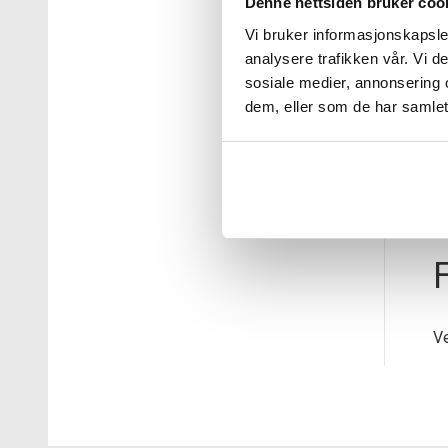
Denne nettsiden bruker coo
Al
Vi bruker informasjonskapsler
m
analysere trafikken vår. Vi 
sosiale medier, annonsering 
H
dem, eller som de har samlet
De
Ve
Ad
F
Ve