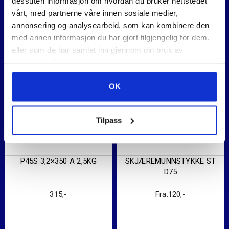
dessuten informasjon om hvordan du bruker nettstedet
vårt, med partnerne våre innen sosiale medier,
annonsering og analysearbeid, som kan kombinere den
Relaterte produkter
med annen informasjon du har gjort tilgjengelig for dem,
eller som de har samlet inn gjennom din bruk av
tjenestene deres.
OK
Tilpass
P45S 3,2×350 A 2,5KG
SKJÆREMUNNSTYKKE ST
D75
315
,-
Fra:
120
,-