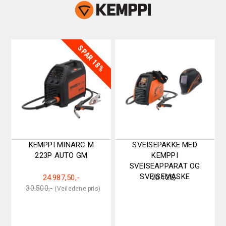
SPAR 18%
KEMPPI MINARC M
SVEISEPAKKE MED
223P AUTO GM
KEMPPI
SVEISEAPPARAT OG
SVEISEMASKE
24.987,50
,-
20.125
,-
Original
Current
30.500
,-
price
price
was:
is:
30.500,-.
24.987,50,-.