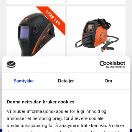
SPAR 18%
KEMPPI S1040
KEMPPI MINARCMIG
SVEISEMASKE MED
AUTO 220
AUTOBLENDING
Samtykke
Detaljer
Om
1.237,50
,-
23.100
,-
Original
Current
1.500
,-
price
price
Denne nettsiden bruker cookies
was:
is:
Vi bruker informasjonskapsler for å gi innhold og
1.500,-.
1.237,50,-.
annonser et personlig preg, for å levere sosiale
mediefunksjoner og for å analysere trafikken vår. Vi deler