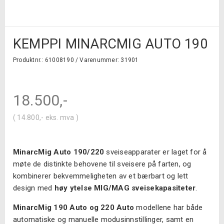
KEMPPI MINARCMIG AUTO 190
Produktnr.: 61008190 /
Varenummer: 31901
18.500
,-
(
14.800
,-
eks. mva )
MinarcMig Auto 190/220
sveiseapparater er laget for å
møte de distinkte behovene til sveisere på farten, og
kombinerer bekvemmeligheten av et bærbart og lett
design med
høy ytelse MIG/MAG sveisekapasiteter
.
MinarcMig 190 Auto og 220 Auto
modellene har både
automatiske og manuelle modusinnstillinger, samt en