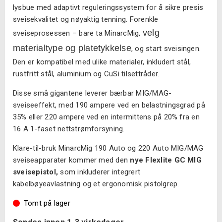
lysbue med adaptivt reguleringssystem for å sikre presis
sveisekvalitet og nøyaktig tenning. Forenkle
velg
sveiseprosessen – bare ta MinarcMig,
materialtype og platetykkelse
, og start sveisingen.
Den er kompatibel med ulike materialer, inkludert stål,
rustfritt stål, aluminium og CuSi tilsettråder.
Disse små gigantene leverer bærbar MIG/MAG-
sveiseeffekt, med 190 ampere ved en belastningsgrad på
35% eller 220 ampere ved en intermittens på 20% fra en
16 A 1-faset nettstrømforsyning.
Klare-til-bruk MinarcMig 190 Auto og 220 Auto MIG/MAG
sveiseapparater kommer med den
nye Flexlite GC MIG
sveisepistol,
som inkluderer integrert
kabelbøyeavlastning og et ergonomisk pistolgrep.
Tomt på lager