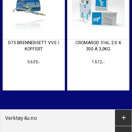
D75 BRENNERSETT VVS I
CROMAROD 316L 2.0 X
KOFFERT
300 A 3,0KG
5.639
,-
1.612
,-
Verktøy4u.no