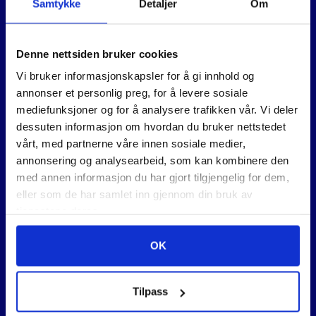
Samtykke
Detaljer
Om
Denne nettsiden bruker cookies
Vi bruker informasjonskapsler for å gi innhold og
annonser et personlig preg, for å levere sosiale
mediefunksjoner og for å analysere trafikken vår. Vi deler
dessuten informasjon om hvordan du bruker nettstedet
vårt, med partnerne våre innen sosiale medier,
CROMAMIG 316 LSI
P45S 3,2×350 A 2,5KG
annonsering og analysearbeid, som kan kombinere den
0,8MM 5KG SPOLE
med annen informasjon du har gjort tilgjengelig for dem,
eller som de har samlet inn gjennom din bruk av
1.865
,-
315
,-
tjenestene deres.
OK
Tilpass