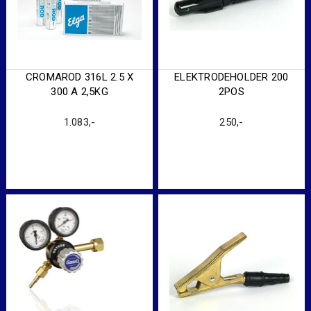
CROMAROD 316L 2.5 X
ELEKTRODEHOLDER 200
300 A 2,5KG
2POS
1.083
,-
250
,-