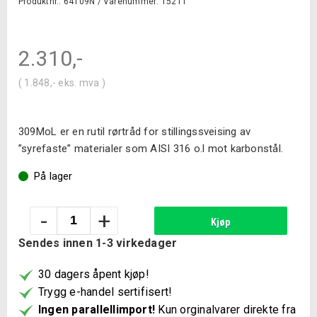
Produktnr.: 64109N /
Varenummer: 15211
2.310
,-
(
1.848
,-
eks. mva )
309MoL er en rutil rørtråd for stillingssveising av
”syrefaste” materialer som AISI 316 o.l mot karbonstål.
På lager
NST
-
+
Kjøp
A
Sendes innen 1-3 virkedager
309MoL
0,9mm
30 dagers åpent kjøp!
5kg
Trygg e-handel sertifisert!
spole
Ingen parallellimport!
Kun orginalvarer direkte fra
antall