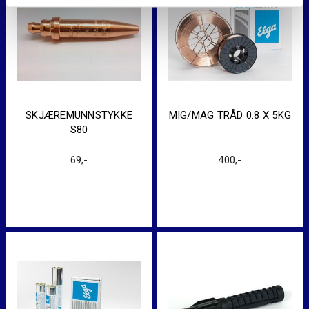
SKJÆREMUNNSTYKKE
MIG/MAG TRÅD 0.8 X 5KG
S80
69
,-
400
,-