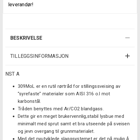
leverandør!
BESKRIVELSE
TILLEGGSINFORMASJON
NST A
309MoL er en rutil rørtråd for stillingssveising av
”syrefaste” materialer som AISI 316 o.l mot
karbonstål.
Tråden benyttes med Ar/CO2 blandgass.
Dette gir en meget brukervennlig,stabil lysbue med
minimalt med sprut samt et bra utseende på sveisen
og jevn overgang til grunnmaterialet.
Med det nyutviklede slaggsystemet er det nå mulig å