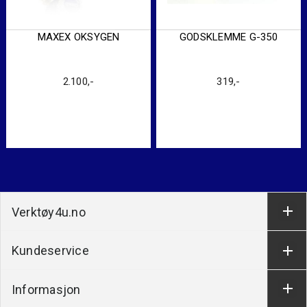
MAXEX OKSYGEN
GODSKLEMME G-350
2.100
,-
319
,-
Verktøy4u.no
Kundeservice
Informasjon