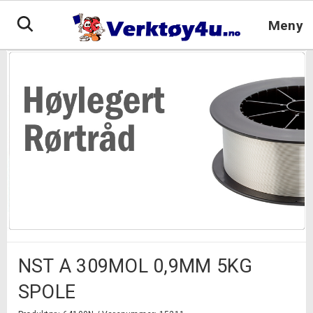
Hopp
til
Meny
innhold
NST A 309MOL 0,9MM 5KG
SPOLE