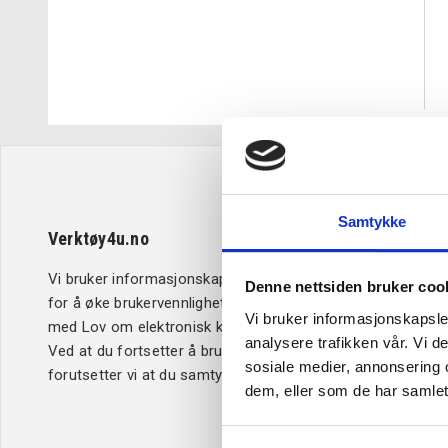
Samtykke
Verktøy4u.no
Kundeserv
Vi bruker informasjonskapsler (cookies)
Retur og b
Denne nettsiden bruker coo
for å øke brukervennligheten i samsvar
Betaling
Vi bruker informasjonskapsler
med Lov om elektronisk kommunikasjon.
Kjøpsbetin
analysere trafikken vår. Vi 
Ved at du fortsetter å bruke Verktøy4u.no,
Leveringsi
sosiale medier, annonsering 
forutsetter vi at du samtykker til dette.
Reklamasj
dem, eller som de har samlet
Personver