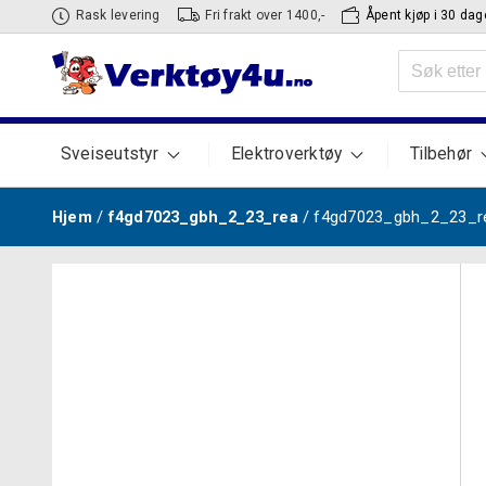
Hopp
Rask levering
Fri frakt over 1400,-
Åpent kjøp i 30 dag
til
Søk
innhold
etter:
Sveiseutstyr
Elektroverktøy
Tilbehør
Hjem
/
f4gd7023_gbh_2_23_rea
/ f4gd7023_gbh_2_23_r