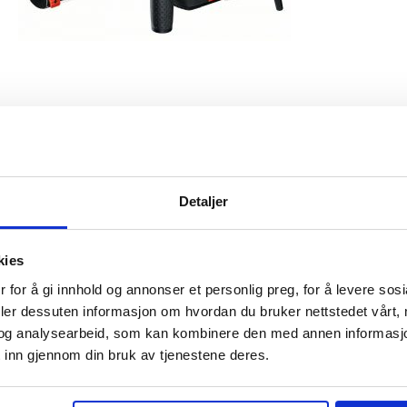
Detaljer
ice
Informasjon
ytte
Om Verktøy4u.no
kies
Merker
 for å gi innhold og annonser et personlig preg, for å levere sos
gelser
Informasjon om cookies
deler dessuten informasjon om hvordan du bruker nettstedet vårt,
nformasjon
Min konto
og analysearbeid, som kan kombinere den med annen informasjon d
on
 inn gjennom din bruk av tjenestene deres.
nerklæring