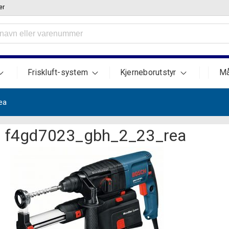
er
Friskluft-system
Kjerneborutstyr
Må
ea
f4gd7023_gbh_2_23_rea