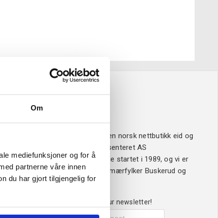
Om
Om oss
Verktøy4u.no er en norsk nettbutikk eid og
drevet av Sveisesenteret AS
iale mediefunksjoner og for å
Sveisesenteret ble startet i 1989, og vi er
 med partnerne våre innen
ledende i våre primærfylker Buskerud og
u har gjort tilgjengelig for
Vestfold.
Sign up for our newsletter!