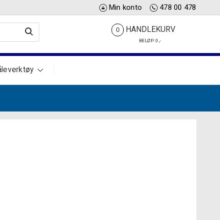
Min konto
478 00 478
HANDLEKURV
0
BELØP:
0
,-
leverktøy