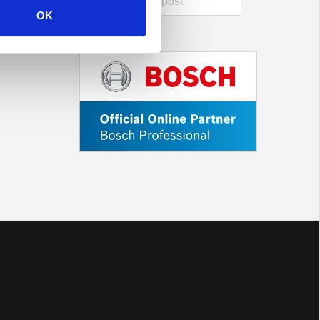
OK
Send