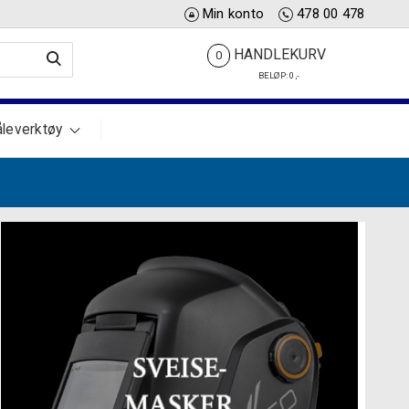
Min konto
478 00 478
HANDLEKURV
0
BELØP:
0
,-
leverktøy