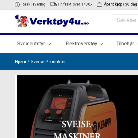
Hopp
Rask levering
Fri frakt over 1400,-
Åpent kjøp i 30 dag
til
Søk
innhold
etter:
Sveiseutstyr
Elektroverktøy
Tilbehør
Hjem
/ Sveise Produkter