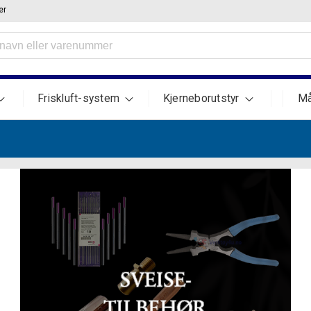
er
Friskluft-system
Kjerneborutstyr
Må