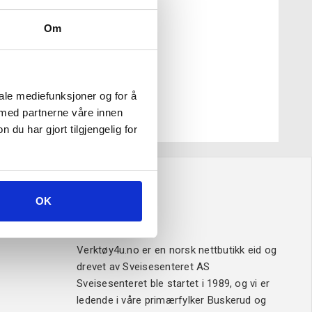
Om
iale mediefunksjoner og for å
 med partnerne våre innen
u har gjort tilgjengelig for
OK
Om oss
Verktøy4u.no er en norsk nettbutikk eid og
drevet av Sveisesenteret AS
Sveisesenteret ble startet i 1989, og vi er
ledende i våre primærfylker Buskerud og