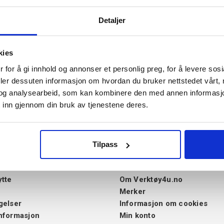
Detaljer
kies
 for å gi innhold og annonser et personlig preg, for å levere sos
deler dessuten informasjon om hvordan du bruker nettstedet vårt,
og analysearbeid, som kan kombinere den med annen informasjon d
 inn gjennom din bruk av tjenestene deres.
Tilpass
ice
Informasjon
ytte
Om Verktøy4u.no
Merker
gelser
Informasjon om cookies
nformasjon
Min konto