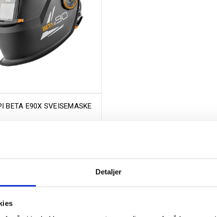
I BETA E90X SVEISEMASKE
3.900
,-
Detaljer
kies