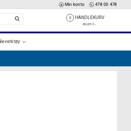
Min konto
478 00 478
HANDLEKURV
0
BELØP:
0
,-
leverktøy