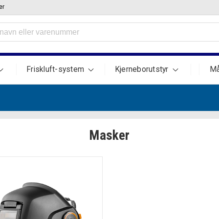
er
Friskluft-system
Kjerneborutstyr
Må
Masker