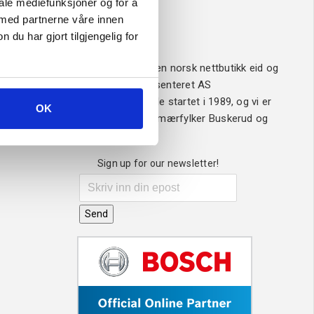
iale mediefunksjoner og for å
 med partnerne våre innen
u har gjort tilgjengelig for
Om oss
Verktøy4u.no er en norsk nettbutikk eid og
drevet av Sveisesenteret AS
Sveisesenteret ble startet i 1989, og vi er
OK
ledende i våre primærfylker Buskerud og
Vestfold.
Sign up for our newsletter!
Send