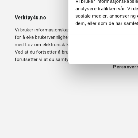
Vi bruker informasjonskapsler
analysere trafikken vår. Vi 
sosiale medier, annonsering 
Verktøy4u.no
Kundeserv
dem, eller som de har samlet
Vi bruker informasjonskapsler (cookies)
Retur og b
for å øke brukervennligheten i samsvar
Betaling
med Lov om elektronisk kommunikasjon.
Kjøpsbetin
Ved at du fortsetter å bruke Verktøy4u.no,
Leveringsi
forutsetter vi at du samtykker til dette.
Reklamasj
Personver