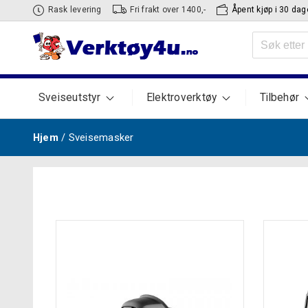
Hopp
Rask levering
Fri frakt over 1400,-
Åpent kjøp i 30 dag
til
Søk
innhold
etter:
Sveiseutstyr
Elektroverktøy
Tilbehør
Hjem
/ Sveisemasker