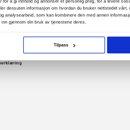
 for å gi innhold og annonser et personlig preg, for å levere sos
deler dessuten informasjon om hvordan du bruker nettstedet vårt,
og analysearbeid, som kan kombinere den med annen informasjon d
ice
Informasjon
 inn gjennom din bruk av tjenestene deres.
ytte
Om Verktøy4u.no
Merker
gelser
Informasjon om cookies
Tilpass
nformasjon
Min konto
on
nerklæring