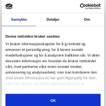
Samtykke
Detaljer
Om
Denne nettsiden bruker cookies
TENG TOOLS
TENG TOOLS
Vi bruker informasjonskapsler for å gi innhold og
PIPENØKKELSETT 1/2
NAGLETANG HR01
annonser et personlig preg, for å levere sosiale
T1221-6
mediefunksjoner og for å analysere trafikken vår. Vi deler
2.200
,-
593
,-
dessuten informasjon om hvordan du bruker nettstedet
vårt, med partnerne våre innen sosiale medier,
annonsering og analysearbeid, som kan kombinere den
med annen informasjon du har gjort tilgjengelig for dem,
eller som de har samlet inn gjennom din bruk av
tjenestene deres.
OK