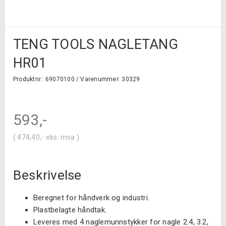
TENG TOOLS NAGLETANG
HR01
Produktnr.: 69070100 /
Varenummer: 30329
593
,-
(
474,40
,-
eks. mva )
Beskrivelse
Beregnet for håndverk og industri.
Plastbelagte håndtak.
Leveres med 4 naglemunnstykker for nagle 2.4, 3.2,