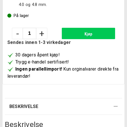
4.0 og 4.8 mm.
På lager
Teng
-
+
Kjøp
Tools
Sendes innen 1-3 virkedager
Nagletang
HR01
30 dagers åpent kjøp!
antall
Trygg e-handel sertifisert!
Ingen parallellimport!
Kun orginalvarer direkte fra
leverandør!
BESKRIVELSE
Beskrivelse