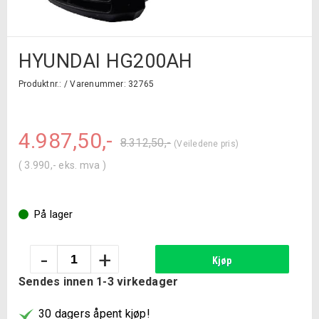
HYUNDAI HG200AH
Produktnr.: /
Varenummer: 32765
Original
Current
4.987,50
,-
8.312,50
,-
(
3.990
,-
eks. mva )
price
price
was:
is:
På lager
8.312,50
4.987,50
Hyundai
-
+
Kjøp
HG200AH
Sendes innen 1-3 virkedager
antall
30 dagers åpent kjøp!