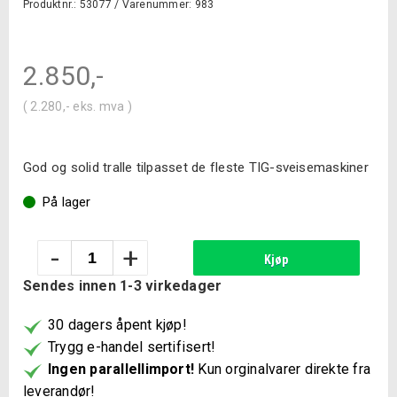
Produktnr.: 53077 /
Varenummer: 983
2.850
,-
(
2.280
,-
eks. mva )
God og solid tralle tilpasset de fleste TIG-sveisemaskiner
På lager
Gasstralle
-
+
Kjøp
TIG
Sendes innen 1-3 virkedager
antall
30 dagers åpent kjøp!
Trygg e-handel sertifisert!
Ingen parallellimport!
Kun orginalvarer direkte fra
leverandør!