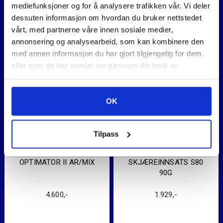
mediefunksjoner og for å analysere trafikken vår. Vi deler
dessuten informasjon om hvordan du bruker nettstedet
vårt, med partnerne våre innen sosiale medier,
annonsering og analysearbeid, som kan kombinere den
med annen informasjon du har gjort tilgjengelig for dem,
eller som de har samlet inn gjennom din bruk av
tjenestene deres.
OK
Tilpass
OPTIMATOR II AR/MIX
SKJÆREINNSATS S80
90G
4.600
,-
1.929
,-