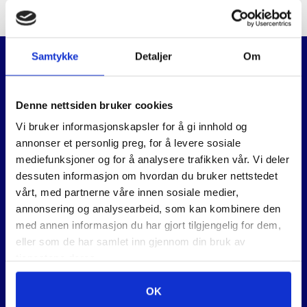
Samtykke
Detaljer
Om
Relaterte produkter
Denne nettsiden bruker cookies
Vi bruker informasjonskapsler for å gi innhold og
annonser et personlig preg, for å levere sosiale
mediefunksjoner og for å analysere trafikken vår. Vi deler
dessuten informasjon om hvordan du bruker nettstedet
vårt, med partnerne våre innen sosiale medier,
annonsering og analysearbeid, som kan kombinere den
med annen informasjon du har gjort tilgjengelig for dem,
eller som de har samlet inn gjennom din bruk av
tjenestene deres.
BAJONETTSAGBLAD
STIKKSAGBLADER BOSCH
S1617K A 5 STK
T118EHM,X3STK 3-PAK
OK
178
,-
301
,-