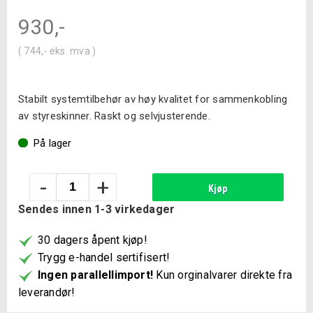
930
,-
(
744
,-
eks. mva )
Stabilt systemtilbehør av høy kvalitet for sammenkobling
av styreskinner. Raskt og selvjusterende.
På lager
Bosch
-
+
Kjøp
skjøtestykke
Sendes innen 1-3 virkedager
FSN
VEL
30 dagers åpent kjøp!
(feste
Trygg e-handel sertifisert!
element
Ingen parallellimport!
Kun orginalvarer direkte fra
for
leverandør!
skinne)