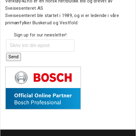
Verktøy4u.no er en norsk nettbutikk eid og drevet av
Sveisesenteret AS
Sveisesenteret ble startet i 1989, og vi er ledende i våre
primærfylker Buskerud og Vestfold.
Sign up for our newsletter!
Send