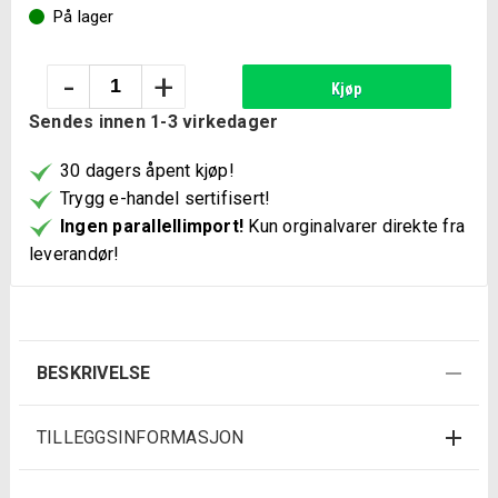
På lager
Bajonettsagblad
-
+
Kjøp
S1617K
Sendes innen 1-3 virkedager
a
5
30 dagers åpent kjøp!
stk
Trygg e-handel sertifisert!
antall
Ingen parallellimport!
Kun orginalvarer direkte fra
leverandør!
BESKRIVELSE
TILLEGGSINFORMASJON