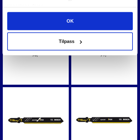
tjenestene deres.
OK
STIKKSAGBL T308B TRE
STIKKSAGBLAD T144DP X
EX.FIN X5STK
5STK
Tilpass
98
,-
97
,-