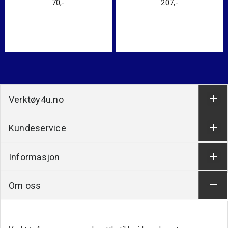
70
,-
207
,-
Verktøy4u.no
Kundeservice
Informasjon
Om oss