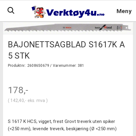
Hopp
til
Meny
innhold
BAJONETTSAGBLAD S1617K A
5 STK
Produktnr.: 2608650679 /
Varenummer: 381
178
,-
(
142,40
,-
eks. mva )
S 1617 K HCS, vigget, frest Grovt treverk uten spiker
(<250 mm), levende treverk, beskjæring (Ø <250 mm)