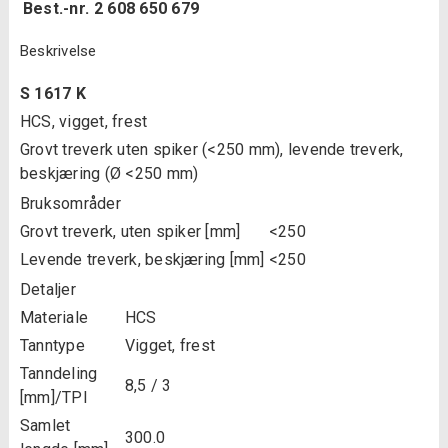
Best.-nr.
2 608 650 679
Beskrivelse
S 1617 K
HCS, vigget, frest
Grovt treverk uten spiker (<250 mm), levende treverk,
beskjæring (Ø <250 mm)
Bruksområder
Grovt treverk, uten spiker [mm]
<250
Levende treverk, beskjæring [mm]
<250
Detaljer
Materiale
HCS
Tanntype
Vigget, frest
Tanndeling
8,5 / 3
[mm]/TPI
Samlet
300.0