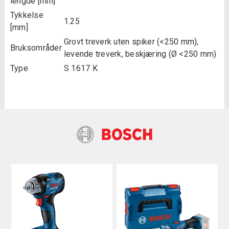
lengde [mm]
Tykkelse
1.25
[mm]
Grovt treverk uten spiker (<250 mm),
Bruksområder
levende treverk, beskjæring (Ø <250 mm)
Type
S 1617 K