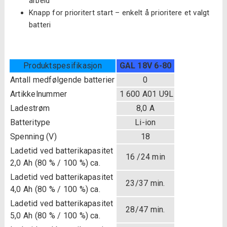
arbeid
Knapp for prioritert start – enkelt å prioritere et valgt
batteri
Produktspesifikasjon
GAL 18V 6-80
Antall medfølgende batterier
0
Artikkelnummer
1 600 A01 U9L
Ladestrøm
8,0 A
Batteritype
Li-ion
Spenning (V)
18
Ladetid ved batterikapasitet
16 /24 min
2,0 Ah (80 % / 100 %) ca.
Ladetid ved batterikapasitet
23/37 min.
4,0 Ah (80 % / 100 %) ca.
Ladetid ved batterikapasitet
28/47 min.
5,0 Ah (80 % / 100 %) ca.