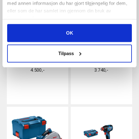
med annen informasjon du har gjort tilgjengelig for dem,
eller som de har samlet inn gjennom din bruk av
tjenestene deres.
OK
BOSCH PRO HEAVY
BOSCH GOP 18V-34
Tilpass
DUTY GDS 18V-320C
PROFESSIONAL LBOXX
4.500
,-
3.740
,-