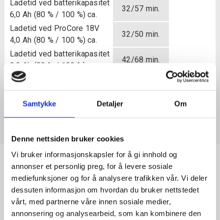
Ladetid ved batterikapasitet
32/57 min.
6,0 Ah (80 % / 100 %) ca.
Ladetid ved ProCore 18V
32/50 min.
4,0 Ah (80 % / 100 %) ca.
Ladetid ved batterikapasitet
42/68 min.
8,0 Ah (80 % / 100 %) ca.
Ladetid ved batterikapasitet
65/96 min.
12,0 Ah (80 % / 100 %) ca.
Samtykke
Detaljer
Om
Vekt ekskl. batteri
1,8 kg
Denne nettsiden bruker cookies
Vi bruker informasjonskapsler for å gi innhold og
annonser et personlig preg, for å levere sosiale
mediefunksjoner og for å analysere trafikken vår. Vi deler
dessuten informasjon om hvordan du bruker nettstedet
vårt, med partnerne våre innen sosiale medier,
annonsering og analysearbeid, som kan kombinere den