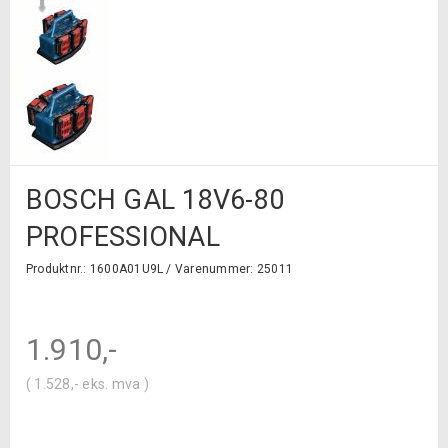
BOSCH GAL 18V6-80
PROFESSIONAL
Produktnr.: 1600A01U9L /
Varenummer: 25011
1.910
,-
(
1.528
,-
eks. mva )