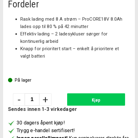
Fordeler
Rask lading med 8 A strøm – ProCORE18V 8.0Ah
lades opp til 80 % på 42 minutter
Effektiv lading – 2 ladesykluser sørger for
kontinuerlig arbeid
Knapp for prioritert start – enkelt å prioritere et
valgt batteri
På lager
Bosch
-
+
Kjøp
GAL
Sendes innen 1-3 virkedager
18V6-
80
30 dagers åpent kjøp!
Professional
Trygg e-handel sertifisert!
antall