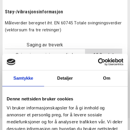
Støy-/vibrasjonsinformasjon
Måleverdier beregnet iht. EN 60745 Totale svingningsverdier
(vektorsum fra tre retninger)
Saging av treverk
Svingningsemisjonsverdi ah
12.0 m/s²
Usikkerhet K
1.5 m/s²
Samtykke
Detaljer
Om
Denne nettsiden bruker cookies
Vi bruker informasjonskapsler for å gi innhold og
annonser et personlig preg, for å levere sosiale
mediefunksjoner og for å analysere trafikken vår. Vi deler
dessuten informasjon om hvordan du bruker nettstedet