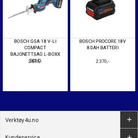
BOSCH GSA 18 V-LI
BOSCH PROCORE 18V
COMPACT
8.0AH BATTERI
BAJONETTSAG L-BOXX
SOLO
2.870
,-
2.370
,-
Verktøy4u.no
Kundeservice