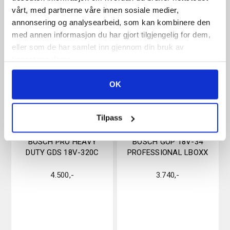
vårt, med partnerne våre innen sosiale medier,
annonsering og analysearbeid, som kan kombinere den
med annen informasjon du har gjort tilgjengelig for dem,
eller som de har samlet inn gjennom din bruk av
tjenestene deres.
OK
Tilpass
BOSCH PRO HEAVY
BOSCH GOP 18V-34
DUTY GDS 18V-320C
PROFESSIONAL LBOXX
4.500
,-
3.740
,-