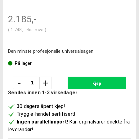
2.185
,-
(
1.748
,-
eks. mva )
Den minste profesjonelle universalsagen
På lager
Bosch
-
+
Kjøp
Batteridrevet
Sendes innen 1-3 virkedager
bajonettsag
GSA
30 dagers åpent kjøp!
12V-
Trygg e-handel sertifisert!
14
Ingen parallellimport!
Kun orginalvarer direkte fra
Solo
leverandør!
L-