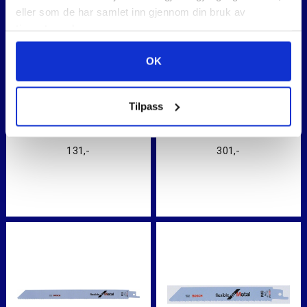
eller som de har samlet inn gjennom din bruk av
tjenestene deres.
OK
HULLSAG BIM
STIKKSAGBLADER BOSCH
Tilpass
ADAPTERSETT 6 STK
T118EHM,X3STK 3-PAK
131
,-
301
,-