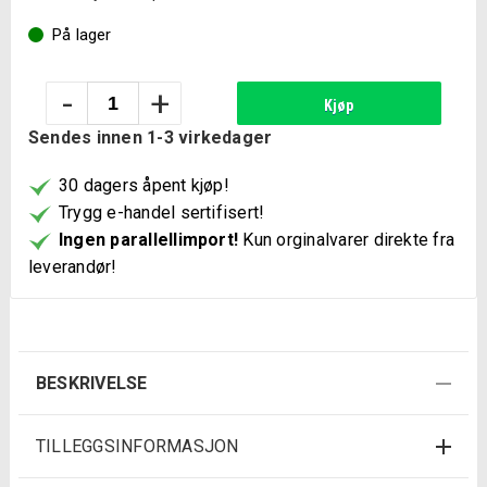
På lager
Bajonettsagblad
-
+
Kjøp
mur
Sendes innen 1-3 virkedager
S1543
antall
30 dagers åpent kjøp!
Trygg e-handel sertifisert!
Ingen parallellimport!
Kun orginalvarer direkte fra
leverandør!
BESKRIVELSE
TILLEGGSINFORMASJON