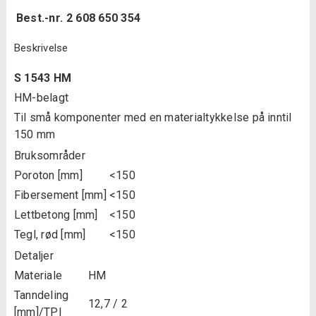
Best.-nr.
2 608 650 354
Beskrivelse
S 1543 HM
HM-belagt
Til små komponenter med en materialtykkelse på inntil
150 mm
Bruksområder
Poroton [mm]
<150
Fibersement [mm]
<150
Lettbetong [mm]
<150
Tegl, rød [mm]
<150
Detaljer
Materiale
HM
Tanndeling
12,7 / 2
[mm]/TPI