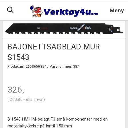
Hopp
til
Meny
innhold
BAJONETTSAGBLAD MUR
S1543
Produktnr.: 2608650354 /
Varenummer: 387
326
,-
(
260,80
,-
eks. mva )
S 1543 HM HM-belagt Til små komponenter med en
materialtykkelse på inntil 150 mm