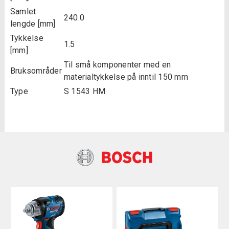
Samlet
240.0
lengde [mm]
Tykkelse
1.5
[mm]
Til små komponenter med en
Bruksområder
materialtykkelse på inntil 150 mm
Type
S 1543 HM