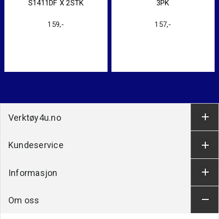
S1411DF X 2STK
3PK
159
,-
157
,-
Verktøy4u.no
Kundeservice
Informasjon
Om oss