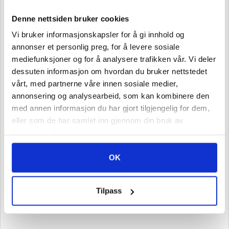
Denne nettsiden bruker cookies
Verktøy4u.no er en norsk nettbutikk eid og drevet av
Sveisesenteret AS
Vi bruker informasjonskapsler for å gi innhold og
Sveisesenteret ble startet i 1989, og vi er ledende i våre
annonser et personlig preg, for å levere sosiale
primærfylker Buskerud og Vestfold.
mediefunksjoner og for å analysere trafikken vår. Vi deler
dessuten informasjon om hvordan du bruker nettstedet
Sign up for our newsletter!
vårt, med partnerne våre innen sosiale medier,
annonsering og analysearbeid, som kan kombinere den
med annen informasjon du har gjort tilgjengelig for dem,
Send
eller som de har samlet inn gjennom din bruk av
tjenestene deres.
OK
Tilpass