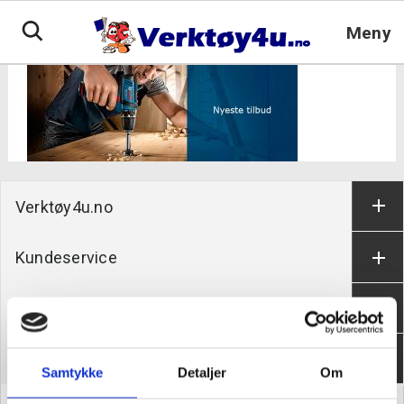
Hopp
til
Meny
innhold
Verktøy4u.no
Kundeservice
Informasjon
Om oss
Samtykke
Detaljer
Om