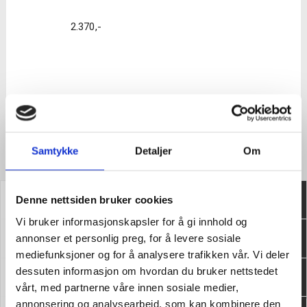
2.370
,-
Kablet Vinkelsliper
Samtykke
Detaljer
Om
Verktøy4u.no
Denne nettsiden bruker cookies
Vi bruker informasjonskapsler for å gi innhold og
annonser et personlig preg, for å levere sosiale
Kundeservice
mediefunksjoner og for å analysere trafikken vår. Vi deler
dessuten informasjon om hvordan du bruker nettstedet
Informasjon
vårt, med partnerne våre innen sosiale medier,
annonsering og analysearbeid, som kan kombinere den