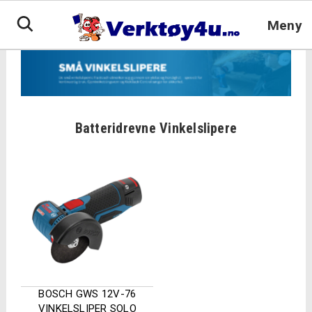
Hopp
til
Meny
innhold
Batteridrevne Vinkelslipere
BOSCH GWS 12V-76
VINKELSLIPER SOLO