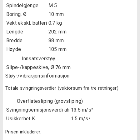
Spindelgjenge
M 5
Boring, Ø
10 mm
Vekt ekskl. batteri
0.7 kg
Lengde
202 mm
Bredde
88 mm
Høyde
105 mm
Innsatsverktøy
Slipe-/kappeskive, Ø
76 mm
Støy-/vibrasjonsinformasjon
Totale svingningsverdier (vektorsum fra tre retninger)
Overflatesliping (grovsliping)
Svingningsemisjonsverdi ah
13.5 m/s²
Usikkerhet K
1.5 m/s²
Prisen inkluderer: