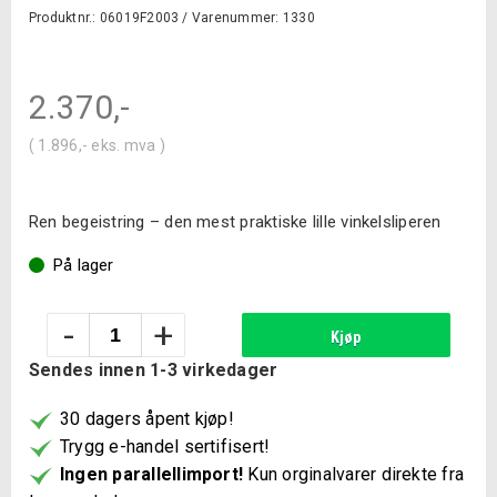
Produktnr.: 06019F2003 /
Varenummer: 1330
2.370
,-
(
1.896
,-
eks. mva )
Ren begeistring – den mest praktiske lille vinkelsliperen
På lager
Bosch
-
+
Kjøp
GWS
Sendes innen 1-3 virkedager
12V-
76
30 dagers åpent kjøp!
vinkelsliper
Trygg e-handel sertifisert!
Solo
Ingen parallellimport!
Kun orginalvarer direkte fra
antall