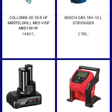
COLLOMIX XO 55 R HF
BOSCH GAS 18V-10 L
MØRTELDRILL MED VISP
STØVSUGER
MKD140 HF
14.867
,-
2.700
,-