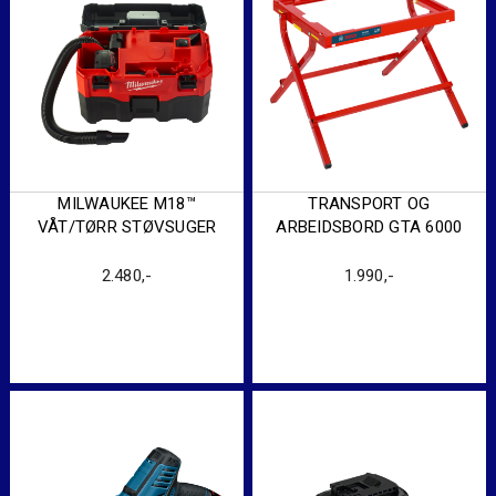
MILWAUKEE M18™
TRANSPORT OG
VÅT/TØRR STØVSUGER
ARBEIDSBORD GTA 6000
2.480
,-
1.990
,-