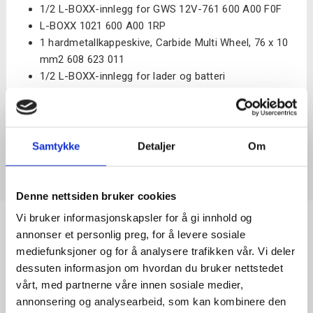
1/2 L-BOXX-innlegg for GWS 12V-76
1 600 A00 F0F
L-BOXX 102
1 600 A00 1RP
1 hardmetallkappeskive, Carbide Multi Wheel, 76 x 10
mm
2 608 623 011
1/2 L-BOXX-innlegg for lader og batteri
2 kappeskiver rustfritt stål, Expert for Inox, 76 x 10
mm
fås separat som sett med 5: 2 608 601 520
Batteri og lader medfølger ikke
Samtykke
Detaljer
Om
Denne nettsiden bruker cookies
Vi bruker informasjonskapsler for å gi innhold og
annonser et personlig preg, for å levere sosiale
mediefunksjoner og for å analysere trafikken vår. Vi deler
dessuten informasjon om hvordan du bruker nettstedet
vårt, med partnerne våre innen sosiale medier,
annonsering og analysearbeid, som kan kombinere den