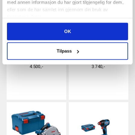
med annen informasjon du har gjort tilgjengelig for dem,
eller som de har samlet inn gjennom din bruk av
tjenestene deres.
OK
BOSCH PRO HEAVY
BOSCH GOP 18V-34
Tilpass
DUTY GDS 18V-320C
PROFESSIONAL LBOXX
4.500
,-
3.740
,-