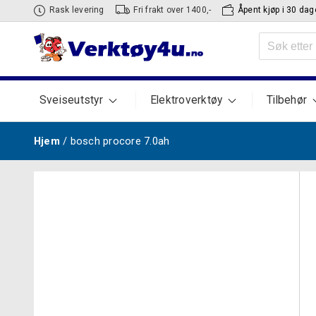
Hopp
Rask levering
Fri frakt over 1400,-
Åpent kjøp i 30 dag
til
Søk
innhold
etter:
Sveiseutstyr
Elektroverktøy
Tilbehør
Hjem
/ bosch procore 7.0ah