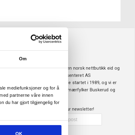
Om oss
Om
Verktøy4u.no er en norsk nettbutikk eid og
drevet av Sveisesenteret AS
Sveisesenteret ble startet i 1989, og vi er
iale mediefunksjoner og for å
ledende i våre primærfylker Buskerud og
 med partnerne våre innen
Vestfold.
u har gjort tilgjengelig for
Sign up for our newsletter!
Send
OK