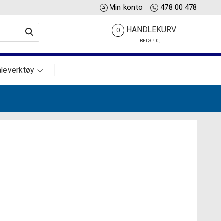
Min konto
478 00 478
HANDLEKURV
0
BELØP:
0
,-
leverktøy