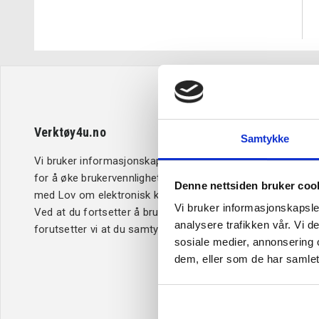
Verktøy4u.no
Kundeserv
Samtykke
Vi bruker informasjonskapsler (cookies)
Retur og b
for å øke brukervennligheten i samsvar
Betaling
Denne nettsiden bruker coo
med Lov om elektronisk kommunikasjon.
Kjøpsbetin
Vi bruker informasjonskapsler
Ved at du fortsetter å bruke Verktøy4u.no,
Leveringsi
analysere trafikken vår. Vi 
forutsetter vi at du samtykker til dette.
Reklamasj
sosiale medier, annonsering 
Personver
dem, eller som de har samlet