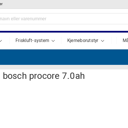
er
Friskluft-system
Kjerneborutstyr
Må
bosch procore 7.0ah