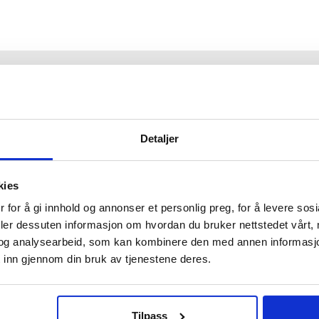
ice
Informasjon
Detaljer
ytte
Om Verktøy4u.no
Merker
kies
gelser
Informasjon om cookies
 for å gi innhold og annonser et personlig preg, for å levere sos
nformasjon
Min konto
deler dessuten informasjon om hvordan du bruker nettstedet vårt,
on
og analysearbeid, som kan kombinere den med annen informasjon d
nerklæring
 inn gjennom din bruk av tjenestene deres.
Tilpass