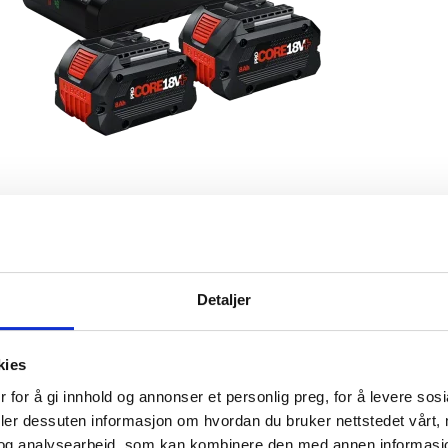
Detaljer
kies
ice
Informasjon
 for å gi innhold og annonser et personlig preg, for å levere sos
deler dessuten informasjon om hvordan du bruker nettstedet vårt,
ytte
Om Verktøy4u.no
og analysearbeid, som kan kombinere den med annen informasjon d