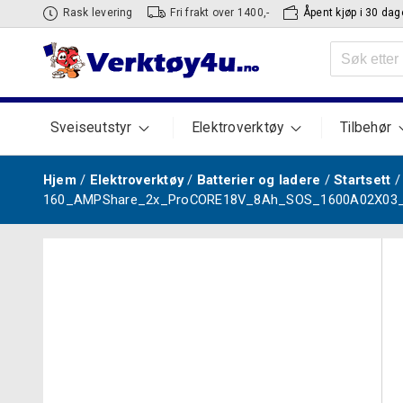
Hopp
Rask levering
Fri frakt over 1400,-
Åpent kjøp i 30 dag
til
Søk
innhold
etter:
Sveiseutstyr
Elektroverktøy
Tilbehør
Hjem
/
Elektroverktøy
/
Batterier og ladere
/
Startsett
160_AMPShare_2x_ProCORE18V_8Ah_SOS_1600A02X03