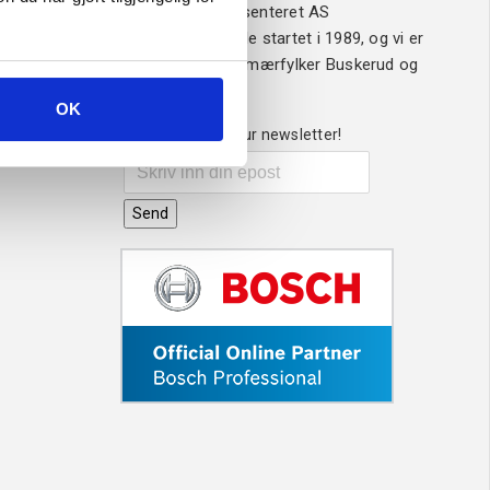
drevet av Sveisesenteret AS
Sveisesenteret ble startet i 1989, og vi er
ledende i våre primærfylker Buskerud og
Vestfold.
OK
Sign up for our newsletter!
Send