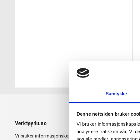
Samtykke
Denne nettsiden bruker coo
Verktøy4u.no
Kundeserv
Vi bruker informasjonskapsler
analysere trafikken vår. Vi 
Vi bruker informasjonskapsler (cookies)
Retur og b
sosiale medier, annonsering 