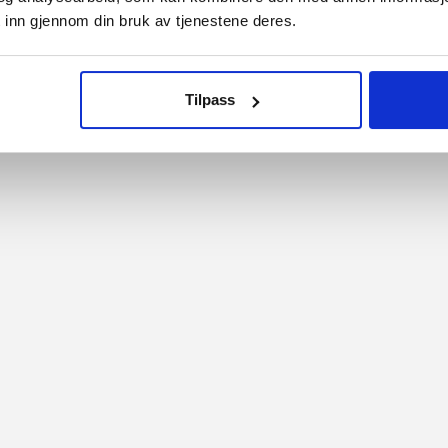
Merker
 inn gjennom din bruk av tjenestene deres.
gelser
Informasjon om cookies
nformasjon
Min konto
on
Tilpass
nerklæring