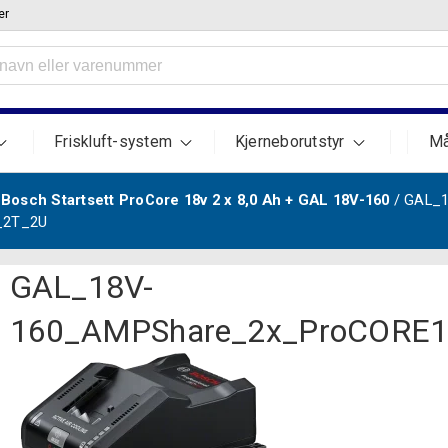
er
Friskluft-system
Kjerneborutstyr
Må
/
Bosch Startsett ProCore 18v 2 x 8,0 Ah + GAL 18V-160
/ GAL_
_2T_2U
GAL_18V-
160_AMPShare_2x_ProCORE