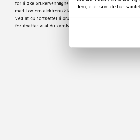
for å øke brukervennligheten i samsvar
Betaling
dem, eller som de har samlet
med Lov om elektronisk kommunikasjon.
Kjøpsbetin
Ved at du fortsetter å bruke Verktøy4u.no,
Leveringsi
forutsetter vi at du samtykker til dette.
Reklamasj
Personver