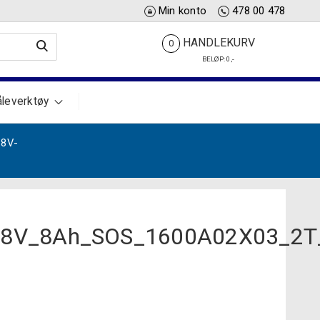
Min konto
478 00 478
HANDLEKURV
0
BELØP:
0
,-
leverktøy
18V-
18V_8Ah_SOS_1600A02X03_2T