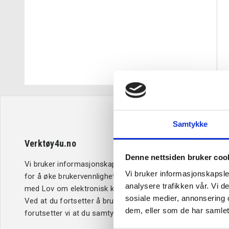
Samtykke
Verktøy4u.no
Kundeserv
Denne nettsiden bruker coo
Vi bruker informasjonskapsler (cookies)
Retur og b
Vi bruker informasjonskapsler
for å øke brukervennligheten i samsvar
Betaling
analysere trafikken vår. Vi 
med Lov om elektronisk kommunikasjon.
Kjøpsbetin
sosiale medier, annonsering 
Ved at du fortsetter å bruke Verktøy4u.no,
Leveringsi
dem, eller som de har samlet
forutsetter vi at du samtykker til dette.
Reklamasj
Personver