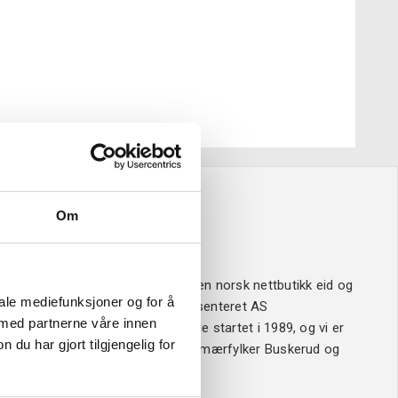
Om
Om oss
Verktøy4u.no er en norsk nettbutikk eid og
iale mediefunksjoner og for å
drevet av Sveisesenteret AS
 med partnerne våre innen
Sveisesenteret ble startet i 1989, og vi er
u har gjort tilgjengelig for
ledende i våre primærfylker Buskerud og
Vestfold.