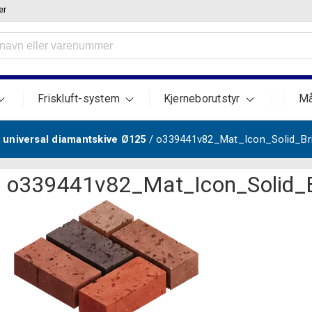
er
Friskluft-system
Kjerneborutstyr
Må
universal diamantskive Ø125
/ o339441v82_Mat_Icon_Solid_B
o339441v82_Mat_Icon_Solid_