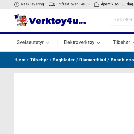
Hopp
Rask levering
Fri frakt over 1400,-
Åpent kjøp i 30 dag
til
Søk
innhold
etter:
Sveiseutstyr
Elektroverktøy
Tilbehør
Hjem
/
Tilbehør
/
Sagblader
/
Diamantblad
/
Bosch eco 