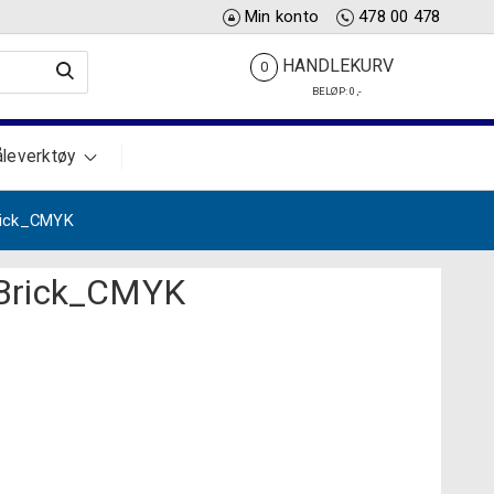
Min konto
478 00 478
HANDLEKURV
0
BELØP:
0
,-
leverktøy
rick_CMYK
Brick_CMYK