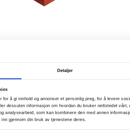
Detaljer
ice
Informasjon
kies
ytte
Om Verktøy4u.no
 for å gi innhold og annonser et personlig preg, for å levere sos
Merker
deler dessuten informasjon om hvordan du bruker nettstedet vårt,
gelser
Informasjon om cookies
og analysearbeid, som kan kombinere den med annen informasjon d
nformasjon
Min konto
 inn gjennom din bruk av tjenestene deres.
on
nerklæring