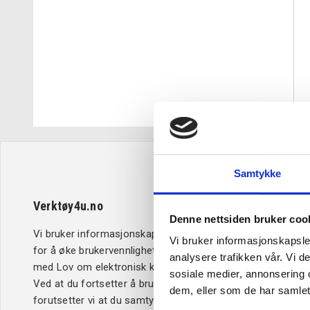
Samtykke
Verktøy4u.no
Kundeserv
Denne nettsiden bruker coo
Vi bruker informasjonskapsler (cookies)
Retur og b
Vi bruker informasjonskapsler
for å øke brukervennligheten i samsvar
Betaling
analysere trafikken vår. Vi 
med Lov om elektronisk kommunikasjon.
Kjøpsbetin
sosiale medier, annonsering 
Ved at du fortsetter å bruke Verktøy4u.no,
Leveringsi
dem, eller som de har samlet
forutsetter vi at du samtykker til dette.
Reklamasj