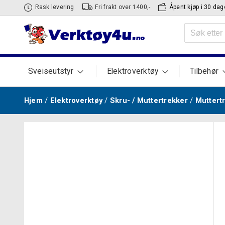
Hopp
Rask levering
Fri frakt over 1400,-
Åpent kjøp i 30 dag
til
Søk
innhold
etter:
Sveiseutstyr
Elektroverktøy
Tilbehør
Hjem
/
Elektroverktøy
/
Skru- / Muttertrekker
/
Muttert