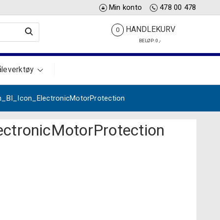
Min konto
478 00 478
HANDLEKURV
0
BELØP:
0
,-
leverktøy
_BI_Icon_ElectronicMotorProtection
ctronicMotorProtection