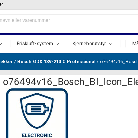
er
Friskluft-system
Kjerneborutstyr
Må
rekker
/
Bosch GDX 18V-210 C Professional
/ o76494v16_Bosch
o76494v16_Bosch_BI_Icon_Ele