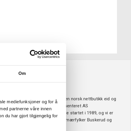
Om
Om oss
Verktøy4u.no er en norsk nettbutikk eid og
iale mediefunksjoner og for å
drevet av Sveisesenteret AS
 med partnerne våre innen
Sveisesenteret ble startet i 1989, og vi er
u har gjort tilgjengelig for
ledende i våre primærfylker Buskerud og
Vestfold.