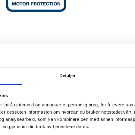
Detaljer
ice
Informasjon
kies
ytte
Om Verktøy4u.no
 for å gi innhold og annonser et personlig preg, for å levere sos
Merker
deler dessuten informasjon om hvordan du bruker nettstedet vårt,
gelser
Informasjon om cookies
og analysearbeid, som kan kombinere den med annen informasjon d
nformasjon
Min konto
 inn gjennom din bruk av tjenestene deres.
on