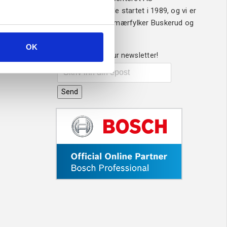
Sveisesenteret ble startet i 1989, og vi er
ledende i våre primærfylker Buskerud og
Vestfold.
OK
Sign up for our newsletter!
Send