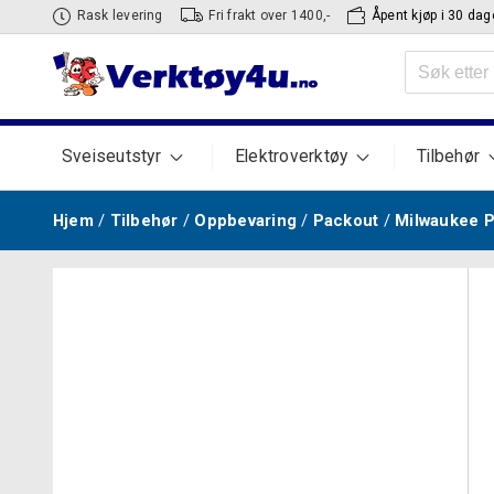
Hopp
Rask levering
Fri frakt over 1400,-
Åpent kjøp i 30 dag
til
Søk
innhold
etter:
Sveiseutstyr
Elektroverktøy
Tilbehør
Hjem
/
Tilbehør
/
Oppbevaring
/
Packout
/
Milwaukee P