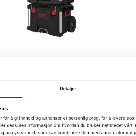
Detaljer
kies
ice
Informasjon
 for å gi innhold og annonser et personlig preg, for å levere sos
deler dessuten informasjon om hvordan du bruker nettstedet vårt,
ytte
Om Verktøy4u.no
og analysearbeid, som kan kombinere den med annen informasjon d
Merker