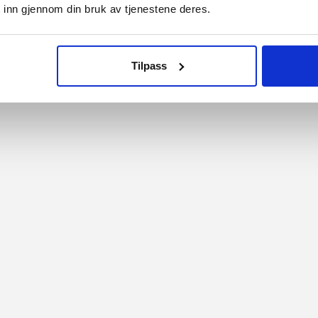
 inn gjennom din bruk av tjenestene deres.
gelser
Informasjon om cookies
nformasjon
Min konto
on
nerklæring
Tilpass