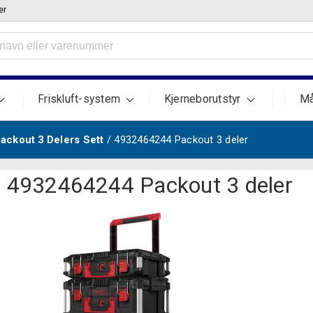
er
Friskluft-system
Kjerneborutstyr
Må
ackout 3 Delers Sett
/ 4932464244 Packout 3 deler
4932464244 Packout 3 deler