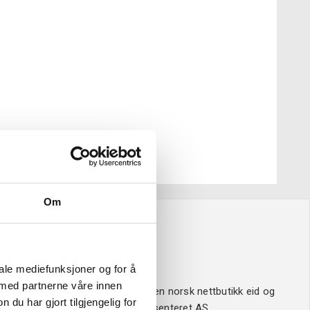
Om
Om oss
iale mediefunksjoner og for å
 med partnerne våre innen
Verktøy4u.no er en norsk nettbutikk eid og
u har gjort tilgjengelig for
drevet av Sveisesenteret AS