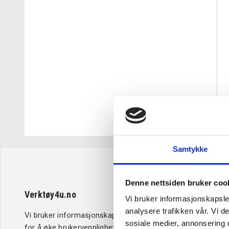
Samtykke
Denne nettsiden bruker coo
Verktøy4u.no
Kundeserv
Vi bruker informasjonskapsler
analysere trafikken vår. Vi 
Vi bruker informasjonskapsler (cookies)
Retur og b
sosiale medier, annonsering 
for å øke brukervennligheten i samsvar
Betaling