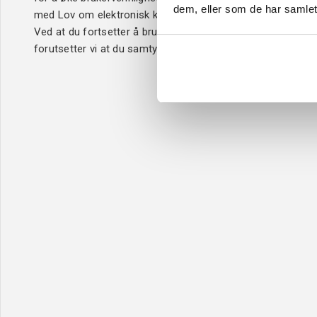
dem, eller som de har samlet
med Lov om elektronisk kommunikasjon.
Kjøpsbetin
Ved at du fortsetter å bruke Verktøy4u.no,
Leveringsi
forutsetter vi at du samtykker til dette.
Reklamasj
Personver