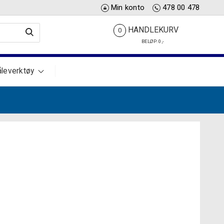
Min konto
478 00 478
HANDLEKURV
0
BELØP:
0
,-
leverktøy