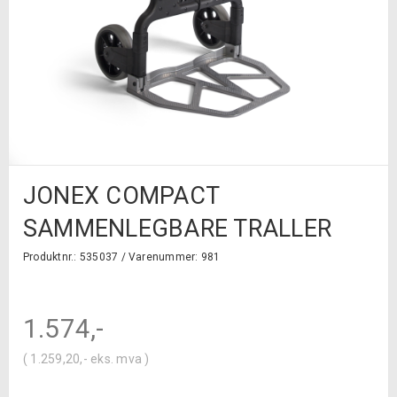
JONEX COMPACT
SAMMENLEGBARE TRALLER
Produktnr.: 535037 /
Varenummer: 981
1.574
,-
(
1.259,20
,-
eks. mva )