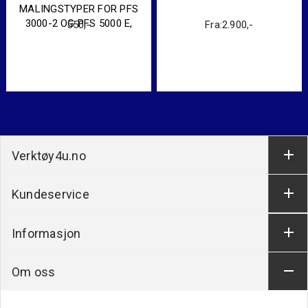
MALINGSTYPER FOR PFS
3000-2 OG PFS 5000 E,
550
,-
Fra:
2.900
,-
OBS DETTE ER KUN
PISTOLEN
Verktøy4u.no
Kundeservice
Informasjon
Om oss