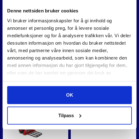
Denne nettsiden bruker cookies
Vi bruker informasjonskapsler for å gi innhold og
BOSCH
ZARGES
annonser et personlig preg, for å levere sosiale
MALINGSBEHOLDER FOR
SIKKERHETSTRAPP Z500
mediefunksjoner og for å analysere trafikken vår. Vi deler
PFS 3000-2 OG PFS 5000
dessuten informasjon om hvordan du bruker nettstedet
E
117
,-
Fra:
3.000
,-
vårt, med partnerne våre innen sosiale medier,
annonsering og analysearbeid, som kan kombinere den
med annen informasjon du har gjort tilgjengelig for dem,
eller som de har samlet inn gjennom din bruk av
tjenestene deres.
OK
Tilpass