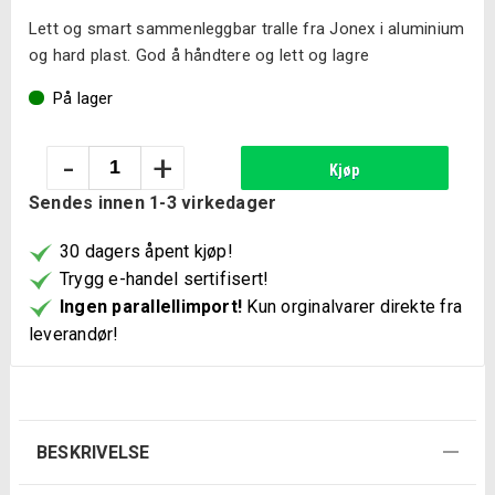
Lett og smart sammenleggbar tralle fra Jonex i aluminium
og hard plast. God å håndtere og lett og lagre
På lager
Jonex
-
+
Kjøp
Compact
Sendes innen 1-3 virkedager
Sammenlegbare
Traller
30 dagers åpent kjøp!
antall
Trygg e-handel sertifisert!
Ingen parallellimport!
Kun orginalvarer direkte fra
leverandør!
BESKRIVELSE