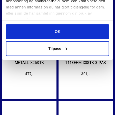
annonsering og analysearbeid, som kan kombinere den
med annen informasjon du har gjort tilgjengelig for dem,
eller som de har samlet inn gjennom din bruk av
tjenestene deres.
OK
Tilpass
STIKKSAGBL. T123 X
STIKKSAGBLADER BOSCH
METALL X25STK
T118EHM,X3STK 3-PAK
477
,-
301
,-