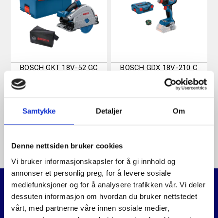
BOSCH GKT 18V-52 GC
BOSCH GDX 18V-210 C
PROFESSIONAL
PROFESSIONAL
DYKKSAG
7.490
,-
3.740
,-
Samtykke
Detaljer
Om
Denne nettsiden bruker cookies
Vi bruker informasjonskapsler for å gi innhold og
annonser et personlig preg, for å levere sosiale
mediefunksjoner og for å analysere trafikken vår. Vi deler
dessuten informasjon om hvordan du bruker nettstedet
Relaterte produkter
vårt, med partnerne våre innen sosiale medier,