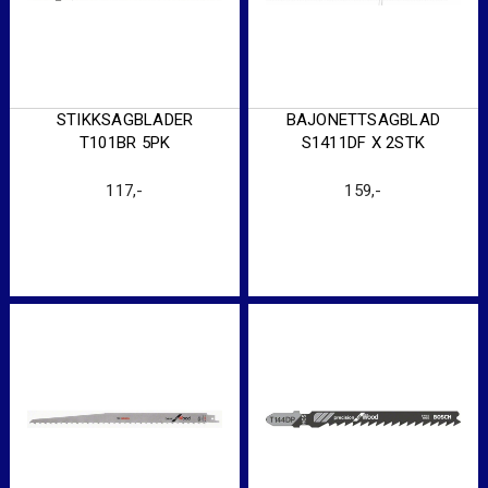
STIKKSAGBLADER
BAJONETTSAGBLAD
T101BR 5PK
S1411DF X 2STK
117
,-
159
,-