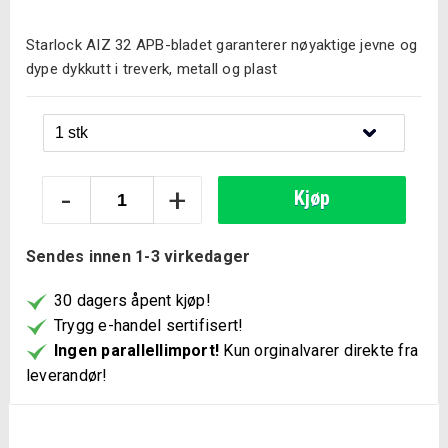
Starlock AIZ 32 APB-bladet garanterer nøyaktige jevne og
dype dykkutt i treverk, metall og plast
Bosch
-
+
Kjøp
AIZ
32
Sendes innen 1-3 virkedager
APB
Starlock
30 dagers åpent kjøp!
Tre
Trygg e-handel sertifisert!
og
Ingen parallellimport!
Kun orginalvarer direkte fra
Metall
leverandør!
antall