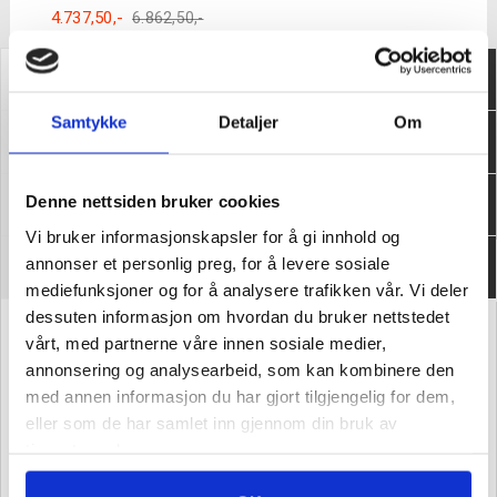
4.737,50
,-
6.862,50
,-
Original
Current
price
price
was:
is:
Verktøy4u.no
6.862,50,-.
4.737,50,-.
Samtykke
Detaljer
Om
Kundeservice
Denne nettsiden bruker cookies
Informasjon
Vi bruker informasjonskapsler for å gi innhold og
annonser et personlig preg, for å levere sosiale
Om oss
mediefunksjoner og for å analysere trafikken vår. Vi deler
dessuten informasjon om hvordan du bruker nettstedet
vårt, med partnerne våre innen sosiale medier,
Verktøy4u.no er en norsk nettbutikk eid og drevet av
annonsering og analysearbeid, som kan kombinere den
Sveisesenteret AS
med annen informasjon du har gjort tilgjengelig for dem,
Sveisesenteret ble startet i 1989, og vi er ledende i våre
eller som de har samlet inn gjennom din bruk av
primærfylker Buskerud og Vestfold.
tjenestene deres.
Sign up for our newsletter!