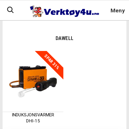
Hopp
til
Meny
innhold
DAWELL
SPAR 31%
INDUKSJONSVARMER
DHI-15