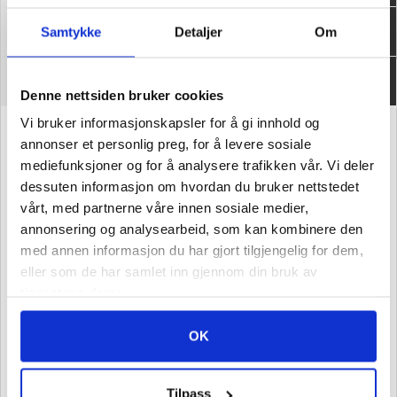
Informasjon
Samtykke
Detaljer
Om
Om oss
Denne nettsiden bruker cookies
Vi bruker informasjonskapsler for å gi innhold og
annonser et personlig preg, for å levere sosiale
Verktøy4u.no er en norsk nettbutikk eid og drevet av
mediefunksjoner og for å analysere trafikken vår. Vi deler
Sveisesenteret AS
dessuten informasjon om hvordan du bruker nettstedet
Sveisesenteret ble startet i 1989, og vi er ledende i våre
vårt, med partnerne våre innen sosiale medier,
primærfylker Buskerud og Vestfold.
annonsering og analysearbeid, som kan kombinere den
med annen informasjon du har gjort tilgjengelig for dem,
Sign up for our newsletter!
eller som de har samlet inn gjennom din bruk av
tjenestene deres.
Send
OK
Tilpass