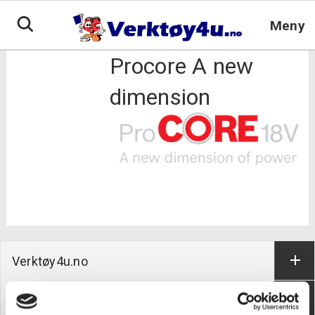
Hopp
til
Meny
innhold
Procore A new
dimension
Verktøy4u.no
Kundeservice