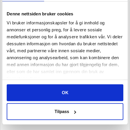
Denne nettsiden bruker cookies
Verktøy4u.no er en norsk nettbutikk eid og drevet av
Vi bruker informasjonskapsler for å gi innhold og
Sveisesenteret AS
annonser et personlig preg, for å levere sosiale
Sveisesenteret ble startet i 1989, og vi er ledende i våre
mediefunksjoner og for å analysere trafikken vår. Vi deler
primærfylker Buskerud og Vestfold.
dessuten informasjon om hvordan du bruker nettstedet
Sign up for our newsletter!
vårt, med partnerne våre innen sosiale medier,
annonsering og analysearbeid, som kan kombinere den
med annen informasjon du har gjort tilgjengelig for dem,
Send
eller som de har samlet inn gjennom din bruk av
tjenestene deres.
OK
Tilpass