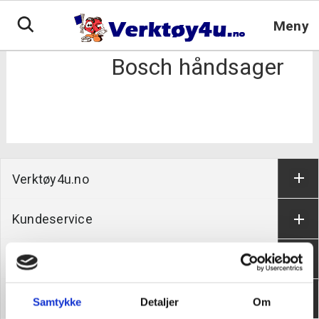
Hopp
til
Meny
innhold
Bosch håndsager
Verktøy4u.no
Kundeservice
Informasjon
Om oss
Samtykke
Detaljer
Om